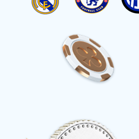
用11天，红牛谨慎评估比利时站复出前景
2026-08-01
12 次浏览
王艺迪大腿后侧拉伤康复率仅60%，世锦赛出
战前景存疑
2026-07-31
13 次浏览