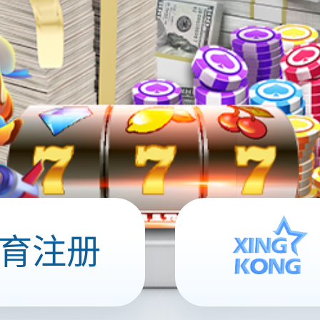
张玉宁肩伤缺席10轮，复出后头球成功率75%
对比伤前86%下滑明显
2026-07-29
11 次浏览
英超Big6本赛季总积分差28分 vs 上赛季15
分，争冠集团内部分化加剧