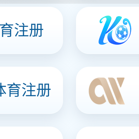
2026-07-28
14 次浏览
中国女排换帅后拦网得分率提升至15%，蔡斌
激活副攻线效率
2026-07-27
17 次浏览