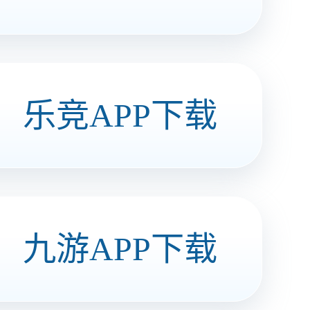
格雷茨基NHL生涯得分2857分 vs 奥维契金得
分1500分，冰球历史得分王差距
2026-07-23
19 次浏览
长春亚泰定位球得分占比42%，谭龙头球争顶
成功率超七成
2026-07-22
22 次浏览