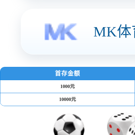
哈兰德失点凯恩头球破门，点球判罚差异影响
英超金靴竞争格局
2026-07-22
21 次浏览