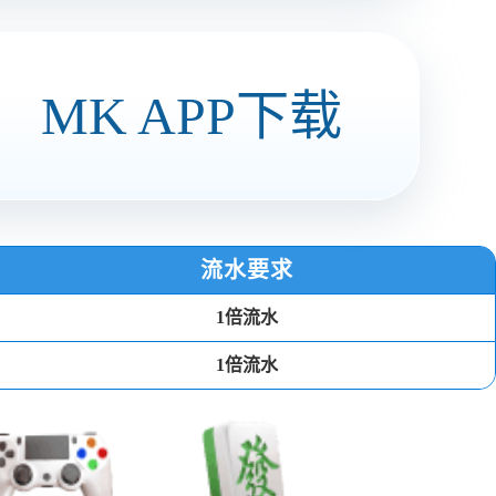
佩雷兹与塞恩斯奥地利站缠斗数据对比：红牛
二号车手防守成功率仅40%
2026-07-21
19 次浏览