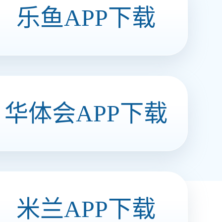
最佳防守球员奖历史争议，戈贝尔四次获奖被
指不如大本
2026-07-25
20 次浏览