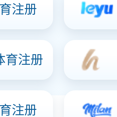
哈兰德英超单赛季36球纪录悬了？新赛季曼城
锋线能否再现神迹？
2026-07-25
18 次浏览