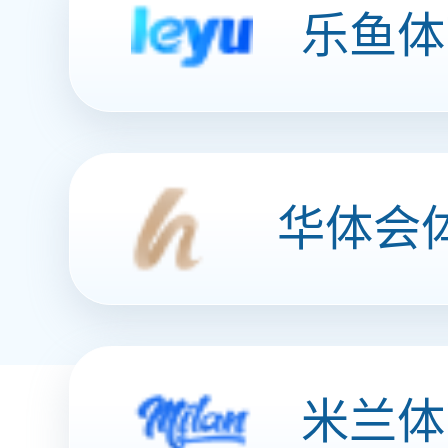
长春亚泰谭龙年龄增长速度下滑，贝里奇支点
作用能否填补进球缺口？
2026-07-26
18 次浏览