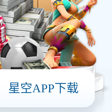
胡尔卡奇单赛季ACE球数突破1000记，ATP发
球局胜率93%创纪录
2026-07-29
13 次浏览
王彤腓骨骨折术后康复顺利，泰山后卫有望在9
月重新披挂上阵