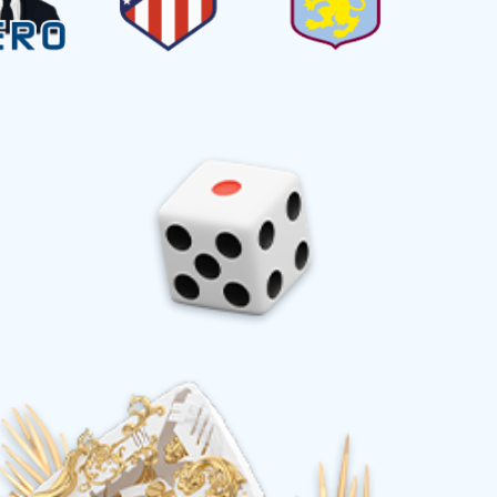
再起能否带队重返巅峰？
2026-08-01
10 次浏览
李雯雯抓举挺举成功率95%，对比侯志慧88%
展现绝对统治力
2026-07-31
13 次浏览